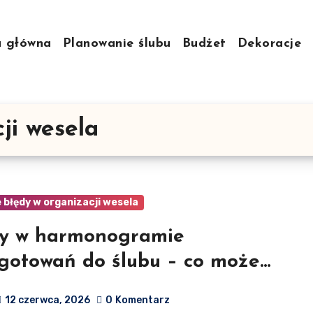
a główna
Planowanie ślubu
Budżet
Dekoracje
ji wesela
błędy w organizacji wesela
dy w harmonogramie
gotowań do ślubu – co może
ć nie tak
12 czerwca, 2026
0
Komentarz