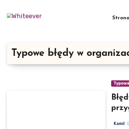
Skip
to
Stron
content
Typowe błędy w organizac
Typowe 
Błę
przy
pójś
Kamil