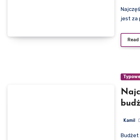
Najczęściej wszystko psuje się w trzech miejscach: start
jest za
Read
Typowe 
Najc
budż
unik
Kamil
Budżet weselny to zwykła lista wszystkich wydatków na