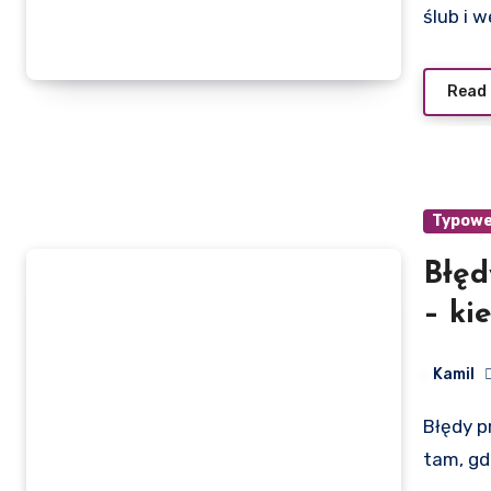
ślub i 
Read
Typowe 
Błęd
– ki
opła
Kamil
Błędy przy oszczędzaniu na weselu pojawiają się zwykle
tam, gd