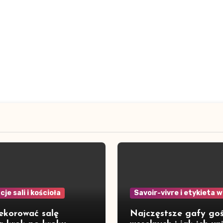
je sali i kościoła
Savoir-vivre i etykieta 
ekorować salę
Najczęstsze gafy goś