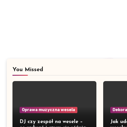
You Missed
Oprawa muzyczna wesela
Dekorac
DJ czy zespół na wesele –
Jak ud