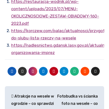
https://restauracja-wodnik.pl/wp-
content/uploads/2023/07/MENU-
OKOLICZNOSCIOWE-ZESTAW-OBIADOWY-160-
2023.pdf
https://korczew.com/palac/aktualnosci/przygoto
do-slubu-lista-rzeczy-na-wesele
https://nadlesnictwo.gdansk.lasy.gov.pl/aktualn
organizowania-imprez
Nawigacja
Atrakcje na wesele w
Fotobudka vs ścianka
wpisu
ogrodzie – co sprawdzi
foto na wesele – co