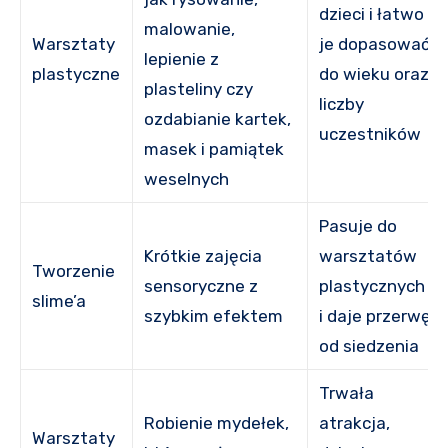
dzieci i łatwo
malowanie,
Warsztaty
je dopasować
lepienie z
plastyczne
do wieku oraz
plasteliny czy
liczby
ozdabianie kartek,
uczestników
masek i pamiątek
weselnych
Pasuje do
Krótkie zajęcia
warsztatów
Tworzenie
sensoryczne z
plastycznych
slime’a
szybkim efektem
i daje przerwę
od siedzenia
Trwała
Robienie mydełek,
atrakcja,
Warsztaty