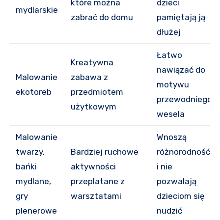
które można
dzieci
mydlarskie
zabrać do domu
pamiętają ją
dłużej
Łatwo
Kreatywna
nawiązać do
Malowanie
zabawa z
motywu
ekotoreb
przedmiotem
przewodniego
użytkowym
wesela
Malowanie
Wnoszą
twarzy,
Bardziej ruchowe
różnorodność
bańki
aktywności
i nie
mydlane,
przeplatane z
pozwalają
gry
warsztatami
dzieciom się
plenerowe
nudzić