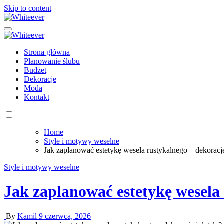
Skip to content
Whiteever
Porady ślubne
Whiteever
Porady ślubne
Strona główna
Planowanie ślubu
Budżet
Dekoracje
Moda
Kontakt
Home
Style i motywy weselne
Jak zaplanować estetykę wesela rustykalnego – dekoracje
Style i motywy weselne
Jak zaplanować estetykę wesela 
By
Kamil
9 czerwca, 2026