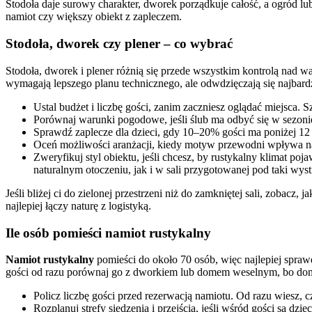
Stodoła daje surowy charakter, dworek porządkuje całość, a ogród lub
namiot czy większy obiekt z zapleczem.
Stodoła, dworek czy plener – co wybrać
Stodoła, dworek i plener różnią się przede wszystkim kontrolą nad w
wymagają lepszego planu technicznego, ale odwdzięczają się najbardz
Ustal budżet i liczbę gości, zanim zaczniesz oglądać miejsca. S
Porównaj warunki pogodowe, jeśli ślub ma odbyć się w sezoni
Sprawdź zaplecze dla dzieci, gdy 10–20% gości ma poniżej 12 
Oceń możliwości aranżacji, kiedy motyw przewodni wpływa na ko
Zweryfikuj styl obiektu, jeśli chcesz, by rustykalny klimat poj
naturalnym otoczeniu, jak i w sali przygotowanej pod taki wyst
Jeśli bliżej ci do zielonej przestrzeni niż do zamkniętej sali, zobacz,
najlepiej łączy naturę z logistyką.
Ile osób pomieści namiot rustykalny
Namiot rustykalny
pomieści do około 70 osób, więc najlepiej sprawd
gości od razu porównaj go z dworkiem lub domem weselnym, bo do
Policz liczbę gości przed rezerwacją namiotu. Od razu wiesz, c
Rozplanuj strefy siedzenia i przejścia, jeśli wśród gości są dziec