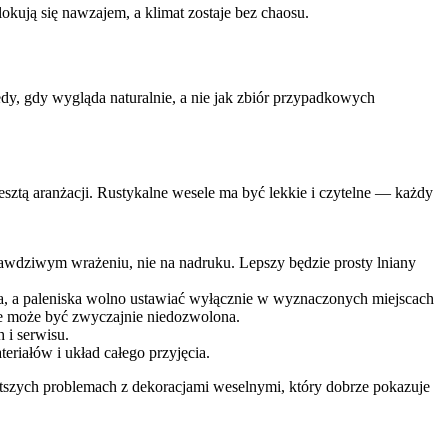
okują się nawzajem, a klimat zostaje bez chaosu.
edy, gdy wygląda naturalnie, a nie jak zbiór przypadkowych
sztą aranżacji. Rustykalne wesele ma być lekkie i czytelne — każdy
 prawdziwym wrażeniu, nie na nadruku. Lepszy będzie prosty lniany
lla, a paleniska wolno ustawiać wyłącznie w wyznaczonych miejscach
le może być zwyczajnie niedozwolona.
 i serwisu.
riałów i układ całego przyjęcia.
ęstszych problemach z dekoracjami weselnymi
, który dobrze pokazuje