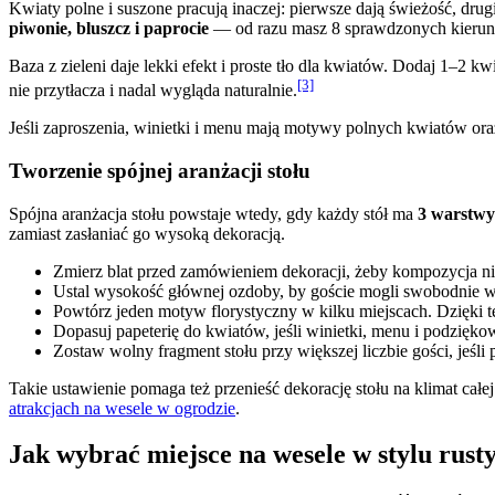
Kwiaty polne i suszone pracują inaczej: pierwsze dają świeżość, drug
piwonie, bluszcz i paprocie
— od razu masz 8 sprawdzonych kieru
Baza z zieleni daje lekki efekt i proste tło dla kwiatów. Dodaj 1–2 
[3]
nie przytłacza i nadal wygląda naturalnie.
Jeśli zaproszenia, winietki i menu mają motywy polnych kwiatów ora
Tworzenie spójnej aranżacji stołu
Spójna aranżacja stołu powstaje wtedy, gdy każdy stół ma
3 warstwy:
zamiast zasłaniać go wysoką dekoracją.
Zmierz blat przed zamówieniem dekoracji, żeby kompozycja nie z
Ustal wysokość głównej ozdoby, by goście mogli swobodnie w
Powtórz jeden motyw florystyczny w kilku miejscach. Dzięki t
Dopasuj papeterię do kwiatów, jeśli winietki, menu i podzię
Zostaw wolny fragment stołu przy większej liczbie gości, jeśli 
Takie ustawienie pomaga też przenieść dekorację stołu na klimat cał
atrakcjach na wesele w ogrodzie
.
Jak wybrać miejsce na wesele w stylu rus