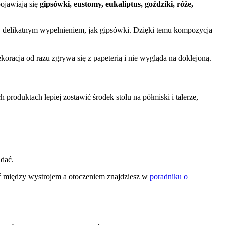
pojawiają się
gipsówki, eustomy, eukaliptus, goździki, róże,
łnij delikatnym wypełnieniem, jak gipsówki. Dzięki temu kompozycja
racja od razu zgrywa się z papeterią i nie wygląda na doklejoną.
produktach lepiej zostawić środek stołu na półmiski i talerze,
adać.
ość między wystrojem a otoczeniem znajdziesz w
poradniku o