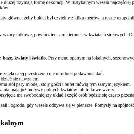
ie dłużej trzymają formę dekoracji. W rustykalnym weselu najczęściej 
nków.
kwiaty główne, żeby bukiet był czytelny z kilku metrów, a resztę uzupe
z wzory folkowe, powtórz ten sam kierunek w kwiatach stołowych. Deko
 bazę, kwiaty i światło
. Przy menu opartym na lokalnych, sezonowych 
ajęła całej przestrzeni i nie utrudniła podawania dań.
idzieć się nawzajem.
emu stół pary młodej, stoły gości i bufet mówią tym samym językiem.
kowania mają już motywy polnych kwiatów lub folkowe wzory.
przyjęcie ma swobodniejszy układ i część osób będzie się często przesi
ej sali i ogrodu, gdy wesele odbywa się w plenerze. Pomysły na spójn
tykalnym