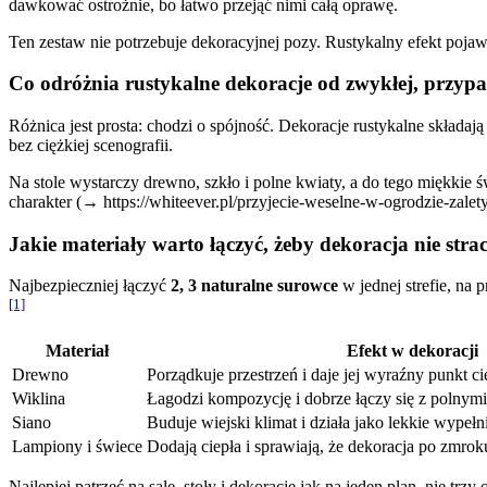
dawkować ostrożnie, bo łatwo przejąć nimi całą oprawę.
Ten zestaw nie potrzebuje dekoracyjnej pozy. Rustykalny efekt poja
Co odróżnia rustykalne dekoracje od zwykłej, przyp
Różnica jest prosta: chodzi o spójność. Dekoracje rustykalne składają
bez ciężkiej scenografii.
Na stole wystarczy drewno, szkło i polne kwiaty, a do tego miękkie ś
charakter (→ https://whiteever.pl/przyjecie-weselne-w-ogrodzie-zalety
Jakie materiały warto łączyć, żeby dekoracja nie strac
Najbezpieczniej łączyć
2, 3 naturalne surowce
w jednej strefie, na 
[1]
Materiał
Efekt w dekoracji
Drewno
Porządkuje przestrzeń i daje jej wyraźny punkt ci
Wiklina
Łagodzi kompozycję i dobrze łączy się z polnymi
Siano
Buduje wiejski klimat i działa jako lekkie wypełn
Lampiony i świece
Dodają ciepła i sprawiają, że dekoracja po zmroku
Najlepiej patrzeć na salę, stoły i dekoracje jak na jeden plan, nie t