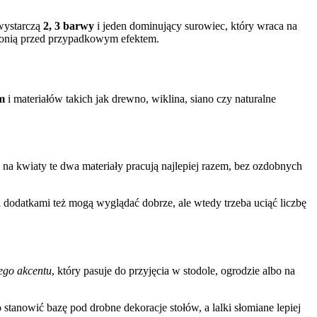
 wystarczą
2, 3 barwy
i jeden dominujący surowiec, który wraca na
chronią przed przypadkowym efektem.
m
i materiałów takich jak drewno, wiklina, siano czy naturalne
ch na kwiaty te dwa materiały pracują najlepiej razem, bez ozdobnych
 dodatkami też mogą wyglądać dobrze, ale wtedy trzeba uciąć liczbę
nego akcentu
, który pasuje do przyjęcia w stodole, ogrodzie albo na
stanowić bazę pod drobne dekoracje stołów, a lalki słomiane lepiej