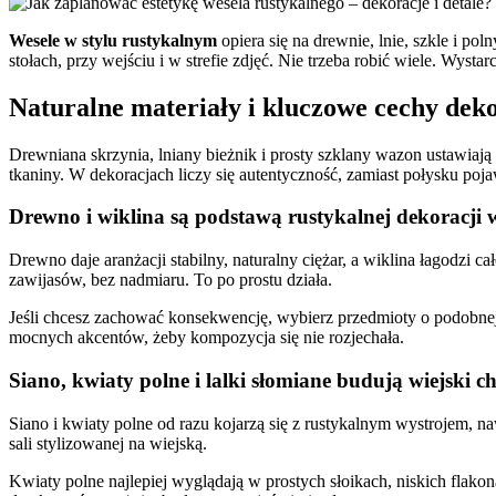
Wesele w stylu rustykalnym
opiera się na drewnie, lnie, szkle i po
stołach, przy wejściu i w strefie zdjęć. Nie trzeba robić wiele. Wys
Naturalne materiały i kluczowe cechy deko
Drewniana skrzynia, lniany bieżnik i prosty szklany wazon ustawiają 
tkaniny. W dekoracjach liczy się autentyczność, zamiast połysku pojaw
Drewno i wiklina są podstawą rustykalnej dekoracji w
Drewno daje aranżacji stabilny, naturalny ciężar, a wiklina łagodzi c
zawijasów, bez nadmiaru. To po prostu działa.
Jeśli chcesz zachować konsekwencję, wybierz przedmioty o podobnej 
mocnych akcentów, żeby kompozycja się nie rozjechała.
Siano, kwiaty polne i lalki słomiane budują wiejski 
Siano i kwiaty polne od razu kojarzą się z rustykalnym wystrojem, n
sali stylizowanej na wiejską.
Kwiaty polne najlepiej wyglądają w prostych słoikach, niskich flako