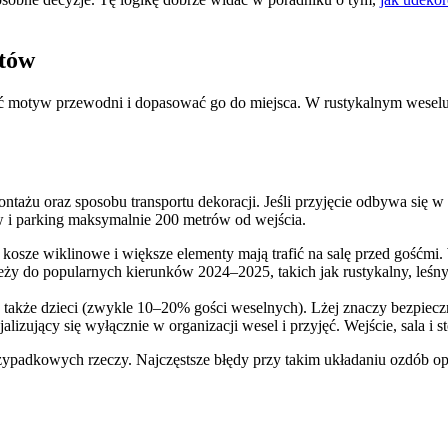
atów
ć motyw przewodni i dopasować go do miejsca. W rustykalnym weselu 
ontażu oraz sposobu transportu dekoracji. Jeśli przyjęcie odbywa się 
w i parking maksymalnie 200 metrów od wejścia.
kosze wiklinowe i większe elementy mają trafić na salę przed gośćmi. W
eży do popularnych kierunków 2024–2025, takich jak rustykalny, leśny
 także dzieci (zwykle 10–20% gości weselnych). Lżej znaczy bezpieczni
lizujący się wyłącznie w organizacji wesel i przyjęć. Wejście, sala i s
rzypadkowych rzeczy. Najczęstsze błędy przy takim układaniu ozdób o