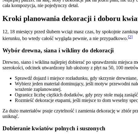
cała kompozycja, nie pojedynczy detal.
Kroki planowania dekoracji i doboru kwi
12, 18 miesięcy przed ślubem wciąż masz czas, by spokojnie zamkną
[2]
kierunku, bo wtedy całość wygląda pewnie, a nie przypadkowo.
Wybór drewna, siana i wikliny do dekoracji
Drewno, siano i wiklina najlepiej dobierać po sprawdzeniu miejsca m
szerokości, odcinek utwardzony lub ułożony z płyt na 50, 100 metró
Sprawdź dojazd i miejsce rozładunku, gdy skrzynie drewniane, 
Wybierz jeden materiał dominujący, jeśli motyw przewodni nal
wrażenie zaplanowanej.
Ogranicz liczbę ciężkich dodatków, gdy przy stole mają zasiąść
Rozmieść dekoracje etapami, jeśli miejsce to dom weselny specja
Za dużo materiałów psuje czytelność i zamienia dekorację w zbiór p
uniknąć
.
Dobieranie kwiatów polnych i suszonych