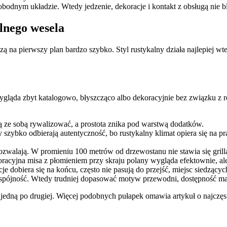
bodnym układzie. Wtedy jedzenie, dekoracje i kontakt z obsługą nie bl
alnego wesela
ą na pierwszy plan bardzo szybko. Styl rustykalny działa najlepiej wt
ygląda zbyt katalogowo, błyszcząco albo dekoracyjnie bez związku z re
ją ze sobą rywalizować, a prostota znika pod warstwą dodatków.
ry szybko odbierają autentyczność, bo rustykalny klimat opiera się na
 pozwalają. W promieniu 100 metrów od drzewostanu nie stawia się gri
racyjna misa z płomieniem przy skraju polany wygląda efektownie, a
e dobiera się na końcu, często nie pasują do przejść, miejsc siedzących
 spójność. Wtedy trudniej dopasować motyw przewodni, dostępność mate
je jedną po drugiej. Więcej podobnych pułapek omawia
artykuł o najcz