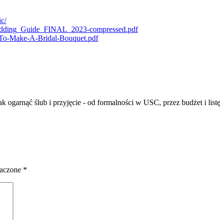
c/
/Wedding_Guide_FINAL_2023-compressed.pdf
w-To-Make-A-Bridal-Bouquet.pdf
ogarnąć ślub i przyjęcie - od formalności w USC, przez budżet i listę g
naczone
*