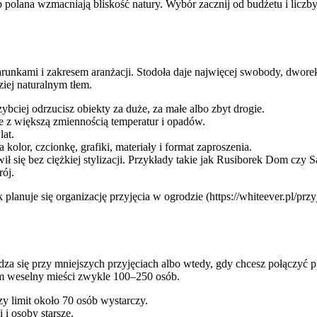
 polana wzmacniają bliskość natury. Wybór zacznij od budżetu i liczby
arunkami i zakresem aranżacji. Stodoła daje najwięcej swobody, dworek
iej naturalnym tłem.
zybciej odrzucisz obiekty za duże, za małe albo zbyt drogie.
e z większą zmiennością temperatur i opadów.
lat.
lor, czcionkę, grafiki, materiały i format zaproszenia.
awił się bez ciężkiej stylizacji. Przykłady takie jak Rusiborek Dom czy
rój.
 jak planuje się organizację przyjęcia w ogrodzie (https://whiteever.pl/pr
za się przy mniejszych przyjęciach albo wtedy, gdy chcesz połączyć p
m weselny mieści zwykle 100–250 osób.
zy limit około 70 osób wystarczy.
i i osoby starsze.