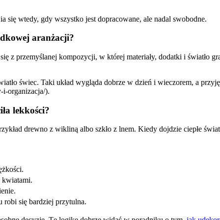
wia się wtedy, gdy wszystko jest dopracowane, ale nadal swobodne.
adkowej aranżacji?
 się z przemyślanej kompozycji, w której materiały, dodatki i światło gr
wiatło świec. Taki układ wygląda dobrze w dzień i wieczorem, a przyjęc
-i-organizacja/).
iła lekkości?
przykład drewno z wikliną albo szkło z lnem. Kiedy dojdzie ciepłe świ
ężkości.
 kwiatami.
ienie.
 robi się bardziej przytulna.
rzy osobne decyzje. Tę logikę dobrze widać w poradniku o tym,
jak udekor