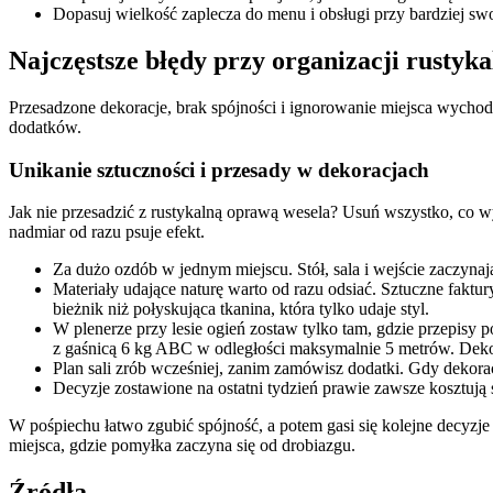
Dopasuj wielkość zaplecza do menu i obsługi przy bardziej swo
Najczęstsze błędy przy organizacji rustyk
Przesadzone dekoracje, brak spójności i ignorowanie miejsca wychodz
dodatków.
Unikanie sztuczności i przesady w dekoracjach
Jak nie przesadzić z rustykalną oprawą wesela? Usuń wszystko, co w
nadmiar od razu psuje efekt.
Za dużo ozdób w jednym miejscu. Stół, sala i wejście zaczyna
Materiały udające naturę warto od razu odsiać. Sztuczne faktu
bieżnik niż połyskująca tkanina, która tylko udaje styl.
W plenerze przy lesie ogień zostaw tylko tam, gdzie przepisy
z gaśnicą 6 kg ABC w odległości maksymalnie 5 metrów. Deko
Plan sali zrób wcześniej, zanim zamówisz dodatki. Gdy dekoracj
Decyzje zostawione na ostatni tydzień prawie zawsze kosztują
W pośpiechu łatwo zgubić spójność, a potem gasi się kolejne decyz
miejsca, gdzie pomyłka zaczyna się od drobiazgu.
Źródła