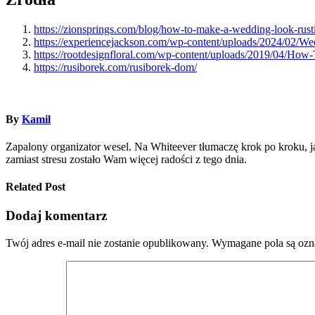
https://zionsprings.com/blog/how-to-make-a-wedding-look-rusti
https://experiencejackson.com/wp-content/uploads/2024/02
https://rootdesignfloral.com/wp-content/uploads/2019/04/Ho
https://rusiborek.com/rusiborek-dom/
By
Kamil
Zapalony organizator wesel. Na Whiteever tłumaczę krok po kroku, jak 
zamiast stresu zostało Wam więcej radości z tego dnia.
Related Post
Dodaj komentarz
Twój adres e-mail nie zostanie opublikowany.
Wymagane pola są oz