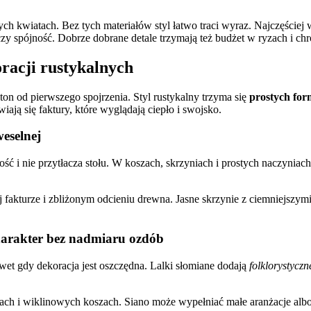
lnych kwiatach. Bez tych materiałów styl łatwo traci wyraz. Najczęściej
tarczy spójność. Dobrze dobrane detale trzymają też budżet w ryzach i 
racji rustykalnych
ton od pierwszego spojrzenia. Styl rustykalny trzyma się
prostych for
iają się faktury, które wyglądają ciepło i swojsko.
eselnej
ałość i nie przytłacza stołu. W koszach, skrzyniach i prostych naczynia
fakturze i zbliżonym odcieniu drewna. Jasne skrzynie z ciemniejszymi
charakter bez nadmiaru ozdób
awet gdy dekoracja jest oszczędna. Lalki słomiane dodają
folklorystycz
nach i wiklinowych koszach. Siano może wypełniać małe aranżacje albo 