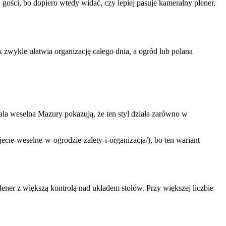
 gości, bo dopiero wtedy widać, czy lepiej pasuje kameralny plener,
 zwykle ułatwia organizację całego dnia, a ogród lub polana
 Sala weselna Mazury pokazują, że ten styl działa zarówno w
zyjecie-weselne-w-ogrodzie-zalety-i-organizacja/), bo ten wariant
lener z większą kontrolą nad układem stołów. Przy większej liczbie