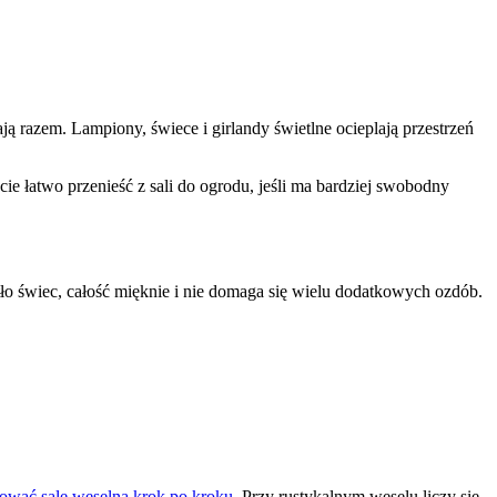
ają razem. Lampiony, świece i girlandy świetlne ocieplają przestrzeń
ie łatwo przenieść z sali do ogrodu, jeśli ma bardziej swobodny
atło świec, całość mięknie i nie domaga się wielu dodatkowych ozdób.
ować salę weselną krok po kroku
. Przy rustykalnym weselu liczy się