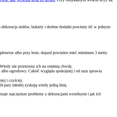
dekoracja stołów, bukiety i drobne dodatki powinny iść w jednym
w plenerze albo przy lesie, dojazd powinien mieć minimum 3 metry
tedy nie przenosisz ich na ostatnią chwilę.
 albo ogrodowy. Całość wygląda spokojniej i od razu sprawia
ej i czyściej.
tół pary młodej zyskują wtedy jedną linię.
pisuje
najczęstsze problemy z dekoracjami weselnymi i jak ich