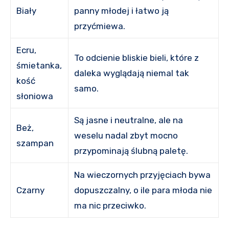
Biały
panny młodej i łatwo ją
przyćmiewa.
Ecru,
To odcienie bliskie bieli, które z
śmietanka,
daleka wyglądają niemal tak
kość
samo.
słoniowa
Są jasne i neutralne, ale na
Beż,
weselu nadal zbyt mocno
szampan
przypominają ślubną paletę.
Na wieczornych przyjęciach bywa
Czarny
dopuszczalny, o ile para młoda nie
ma nic przeciwko.