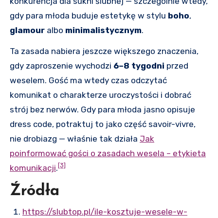
konkurencja dla sukni ślubnej — szczególnie wtedy,
gdy para młoda buduje estetykę w stylu
boho
,
glamour
albo
minimalistycznym
.
Ta zasada nabiera jeszcze większego znaczenia,
gdy zaproszenie wychodzi
6–8 tygodni
przed
weselem. Gość ma wtedy czas odczytać
komunikat o charakterze uroczystości i dobrać
strój bez nerwów. Gdy para młoda jasno opisuje
dress code, potraktuj to jako część savoir-vivre,
nie drobiazg — właśnie tak działa
Jak
poinformować gości o zasadach wesela – etykieta
[3]
komunikacji
.
Źródła
https://slubtop.pl/ile-kosztuje-wesele-w-