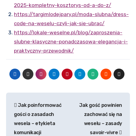
2025-kompletny-kosztorys-od-a-do-z/
https://targimlodejpary.pl/moda-slubna/dress-
code-na-weselu-czyli-jak-sie-ubrac/
https://lokale-weselne.pl/blog/zaproszenia-
slubne-klasyczne-ponadczasowa-elegancja-i-
praktyczny-przewodnik/
Nawigacja
Jak poinformować
Jak gość powinien
wpisu
gości o zasadach
zachować się na
wesela – etykieta
weselu – zasady
komunikacji
savoir-vivre