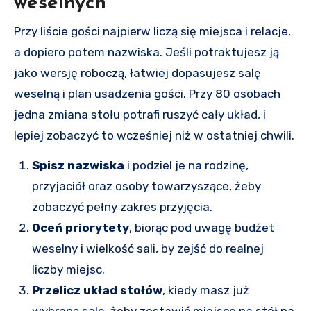
weselnych
Przy liście gości najpierw liczą się miejsca i relacje,
a dopiero potem nazwiska. Jeśli potraktujesz ją
jako wersję roboczą, łatwiej dopasujesz salę
weselną i plan usadzenia gości. Przy 80 osobach
jedna zmiana stołu potrafi ruszyć cały układ, i
lepiej zobaczyć to wcześniej niż w ostatniej chwili.
Spisz nazwiska
i podziel je na rodzinę,
przyjaciół oraz osoby towarzyszące, żeby
zobaczyć pełny zakres przyjęcia.
Oceń priorytety
, biorąc pod uwagę budżet
weselny i wielkość sali, by zejść do realnej
liczby miejsc.
Przelicz układ stołów
, kiedy masz już
wybraną salę, żeby zostawić miejsce na stół na