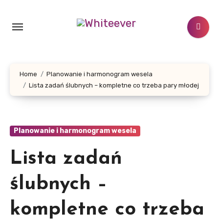
Skip
to
content
Home
Planowanie i harmonogram wesela
Lista zadań ślubnych – kompletne co trzeba pary młodej
Planowanie i harmonogram wesela
Lista zadań
ślubnych –
kompletne co trzeba