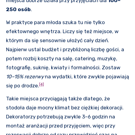
miejsca dobrze działa przy przyjęciach dla
100–
250 osób
.
W praktyce para młoda szuka tu nie tylko
efektownego wnętrza. Liczy się też miejsce, w
którym da się sensownie ułożyć cały dzień.
Najpierw ustal budżet i przybliżoną liczbę gości, a
potem rozbij koszty na salę, catering, muzykę,
fotografię, suknię, kwiaty i formalności. Zostaw
10–15% rezerwy
na wydatki, które zwykle pojawiają
[4]
się po drodze.
Takie miejsca przyciągają także dlatego, że
stodoła daje mocny klimat bez ciężkiej dekoracji.
Dekoratorzy potrzebują zwykle 3–6 godzin na
montaż aranżacji przed przyjęciem, więc przy
rezerwacji dobrze od razu przewidzieć czas na