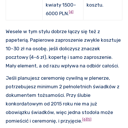
kwiaty 1500–
kosztu.
[4]
6000 PLN.
Wesele w tym stylu dobrze łączy się też z
papeterią. Papierowe zaproszenie zwykle kosztuje
10–30 zł na osobę, jeśli doliczysz znaczek
pocztowy (4–6 zł), kopertę i samo zaproszenie.
Mały element, a od razu wpływa na odbiór całości.
Jeśli planujesz ceremonię cywilną w plenerze,
potrzebujesz minimum 2 pełnoletnich świadków z
dokumentem tożsamości. Przy ślubie
konkordatowym od 2015 roku nie ma już
obowiązku świadków, więc jedna stodoła może
[6]
[5]
pomieścić i ceremonię, i przyjęcie.