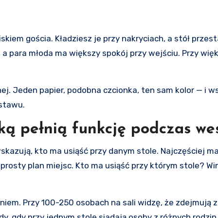
skiem gościa. Kładziesz je przy nakryciach, a stół przest
a para młoda ma większy spokój przy wejściu. Przy więks
nej. Jeden papier, podobna czcionka, ten sam kolor — i 
stawu.
aką pełnią funkcję podczas we
skazują, kto ma usiąść przy danym stole. Najczęściej ma
k prosty plan miejsc. Kto ma usiąść przy którym stole? Wi
niem. Przy 100-250 osobach na sali widzę, że zdejmują z
y, gdy przy jednym stole siadają osoby z różnych rodzin