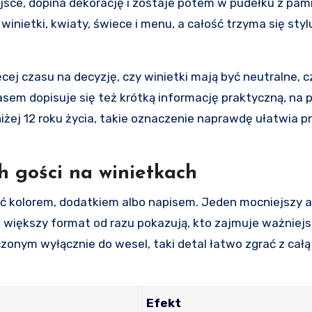
ejsce, dopina dekorację i zostaje potem w pudełku z pam
 winietki, kwiaty, świece i menu, a całość trzyma się styl
ej czasu na decyzję, czy winietki mają być neutralne, c
sem dopisuje się też krótką informację praktyczną, na p
iżej 12 roku życia, takie oznaczenie naprawdę ułatwia p
h gości na winietkach
 kolorem, dodatkiem albo napisem. Jeden mocniejszy 
ub większy format od razu pokazują, kto zajmuje ważniej
zonym wyłącznie do wesel, taki detal łatwo zgrać z całą
Efekt