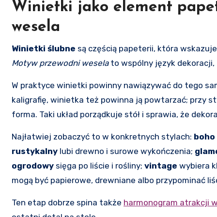
Winietki jako element papete
wesela
Winietki ślubne
są częścią papeterii, która wskazuj
Motyw przewodni wesela
to wspólny język dekoracji, 
W praktyce winietki powinny nawiązywać do tego sam
kaligrafię, winietka też powinna ją powtarzać; przy s
forma. Taki układ porządkuje stół i sprawia, że deko
Najłatwiej zobaczyć to w konkretnych stylach:
boho
rustykalny
lubi drewno i surowe wykończenia;
glam
ogrodowy
sięga po liście i rośliny;
vintage
wybiera kl
mogą być papierowe, drewniane albo przypominać liści
Ten etap dobrze spina także
harmonogram atrakcji 
ostatni detal na stole.