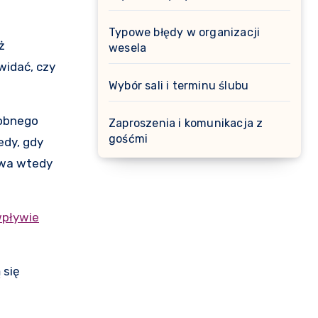
Typowe błędy w organizacji
ż
wesela
widać, czy
Wybór sali i terminu ślubu
sobnego
Zaproszenia i komunikacja z
gośćmi
edy, gdy
ywa wtedy
wpływie
 się