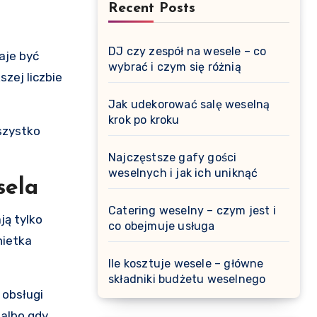
Recent Posts
DJ czy zespół na wesele – co
aje być
wybrać i czym się różnią
zej liczbie
Jak udekorować salę weselną
krok po kroku
wszystko
Najczęstsze gafy gości
weselnych i jak ich uniknąć
sela
Catering weselny – czym jest i
ją tylko
co obejmuje usługa
nietka
Ile kosztuje wesele – główne
składniki budżetu weselnego
 obsługi
 albo gdy