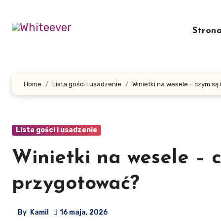
Skip
to
Stron
content
Home
Lista gości i usadzenie
Winietki na wesele – czym są 
Lista gości i usadzenie
Winietki na wesele – c
przygotować?
By
Kamil
16 maja, 2026