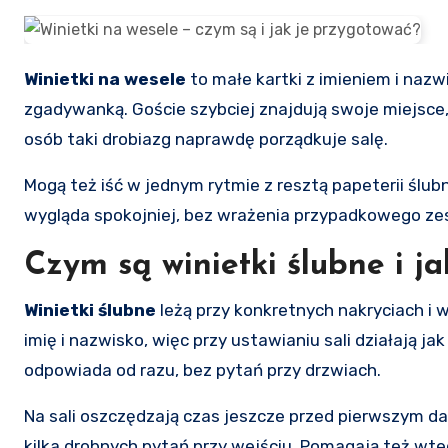
Winietki na wesele
to małe kartki z imieniem i nazwi
zgadywanką. Goście szybciej znajdują swoje miejsce, 
osób taki drobiazg naprawdę porządkuje salę.
Mogą też iść w jednym rytmie z resztą papeterii ślub
wygląda spokojniej, bez wrażenia przypadkowego ze
Czym są winietki ślubne i j
Winietki ślubne
leżą przy konkretnych nakryciach i w
imię i nazwisko, więc przy ustawianiu sali działają ja
odpowiada od razu, bez pytań przy drzwiach.
Na sali oszczędzają czas jeszcze przed pierwszym da
kilka drobnych pytań przy wejściu. Pomagają też wted