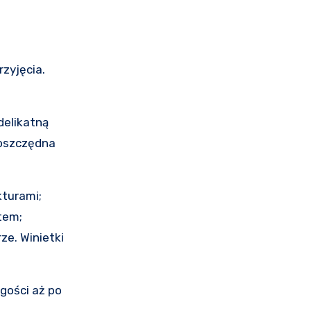
zyjęcia.
delikatną
 oszczędna
kturami;
tem;
ze. Winietki
gości aż po