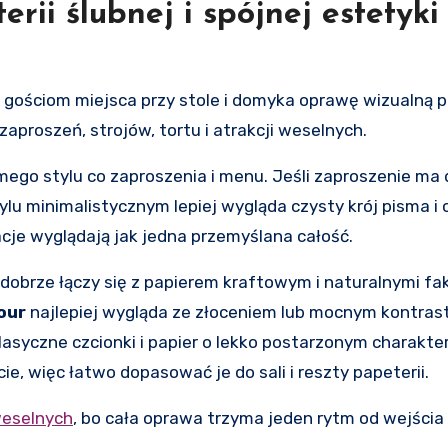
rii ślubnej i spójnej estetyki
e gościom miejsca przy stole i domyka oprawę wizualną pr
zaproszeń, strojów, tortu i atrakcji weselnych.
ego stylu co zaproszenia i menu. Jeśli zaproszenie ma 
tylu minimalistycznym lepiej wygląda czysty krój pisma i
racje wyglądają jak jedna przemyślana całość.
dobrze łączy się z papierem kraftowym i naturalnymi fa
our
najlepiej wygląda ze złoceniem lub mocnym kontras
asyczne czcionki i papier o lekko postarzonym charakter
e, więc łatwo dopasować je do sali i reszty papeterii.
weselnych
, bo cała oprawa trzyma jeden rytm od wejścia 