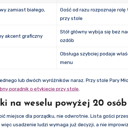
owy zamiast białego,
Gość od razu rozpoznaje rolę 
przy stole
Stół główny wybija się bez n
ny akcent graficzny
ozdób
Obsługa szybciej podaje wła
u
menu
 jednego lub dwóch wyróżników naraz. Przy stole Pary Mł
bny poradnik o etykiecie przy stole
.
tki na weselu powyżej 20 osób
ić miejsce dla porządku, nie odwrotnie. Lista gości prze
ięc usadzenie ludzi wymaga już decyzji, a nie improwiza