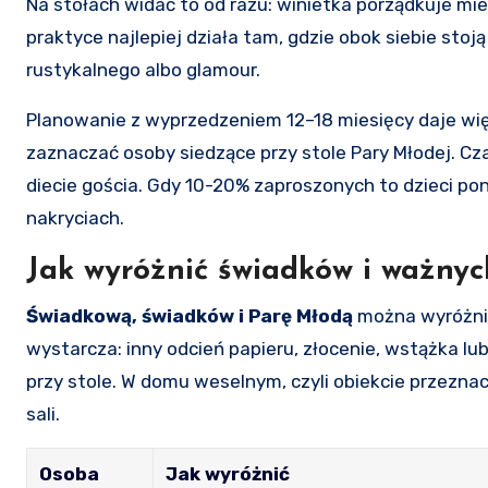
Na stołach widać to od razu: winietka porządkuje mi
praktyce najlepiej działa tam, gdzie obok siebie stoją
rustykalnego albo glamour.
Planowanie z wyprzedzeniem 12–18 miesięcy daje więc
zaznaczać osoby siedzące przy stole Pary Młodej. Cza
diecie gościa. Gdy 10-20% zaproszonych to dzieci pon
nakryciach.
Jak wyróżnić świadków i ważnyc
Świadkową, świadków i Parę Młodą
można wyróżnić
wystarcza: inny odcień papieru, złocenie, wstążka l
przy stole. W domu weselnym, czyli obiekcie przeznac
sali.
Osoba
Jak wyróżnić