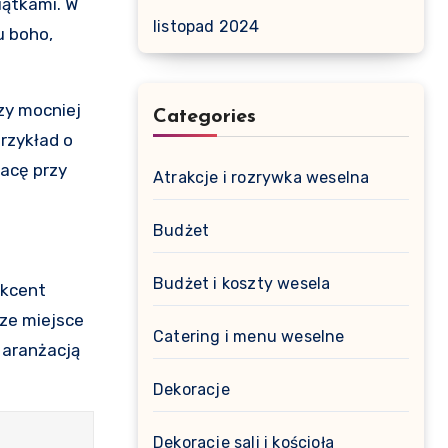
iątkami. W
listopad 2024
u boho,
zy mocniej
Categories
rzykład o
racę przy
Atrakcje i rozrywka weselna
Budżet
Budżet i koszty wesela
akcent
sze miejsce
Catering i menu weselne
 aranżacją
Dekoracje
Dekoracje sali i kościoła