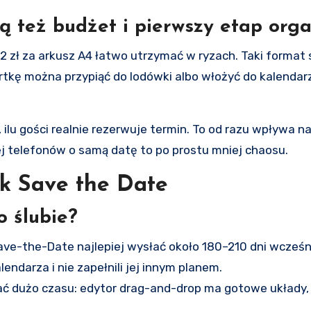
ą też budżet i pierwszy etap orga
, 2 zł za arkusz A4 łatwo utrzymać w ryzach. Taki forma
rtkę można przypiąć do lodówki albo włożyć do kalendar
lu gości realnie rezerwuje termin. To od razu wpływa na
iej telefonów o samą datę to po prostu mniej chaosu.
ek Save the Date
o ślubie?
Save-the-Date najlepiej wysłać około 180–210 dni wcześni
endarza i nie zapełnili jej innym planem.
ać dużo czasu: edytor drag-and-drop ma gotowe układy,