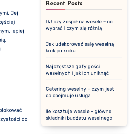
Recent Posts
ymi. Jej
zęściej
DJ czy zespół na wesele – co
wybrać i czym się różnią
nym, lepiej
ią.
Jak udekorować salę weselną
i
krok po kroku
Najczęstsze gafy gości
weselnych i jak ich uniknąć
Catering weselny – czym jest i
co obejmuje usługa
zablokować
Ile kosztuje wesele – główne
składniki budżetu weselnego
czystości do