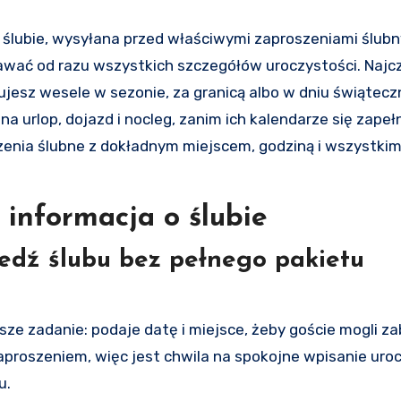
 ślubie, wysyłana przed właściwymi zaproszeniami ślubn
awać od razu wszystkich szczegółów uroczystości. Najc
anujesz wesele w sezonie, za granicą albo w dniu świątecz
a urlop, dojazd i nocleg, zanim ich kalendarze się zapełn
zenia ślubne z dokładnym miejscem, godziną i wszystkim
 informacja o ślubie
edź ślubu bez pełnego pakietu
tsze zadanie: podaje datę i miejsce, żeby goście mogli 
zaproszeniem, więc jest chwila na spokojne wpisanie uro
u.