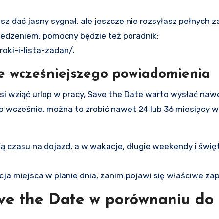
sz dać jasny sygnał, ale jeszcze nie rozsyłasz pełnych 
zedzeniem, pomocny będzie też poradnik:
oki-i-lista-zadan/.
e wcześniejszego powiadomienia
usi wziąć urlop w pracy, Save the Date warto wysłać naw
zo wcześnie, można to zrobić nawet 24 lub 36 miesięcy 
ą czasu na dojazd, a w wakacje, długie weekendy i świę
ja miejsca w planie dnia, zanim pojawi się właściwe zap
ave the Date w porównaniu do