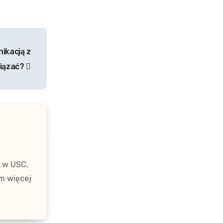
ikacją z
wiązać?
i w USC,
am więcej