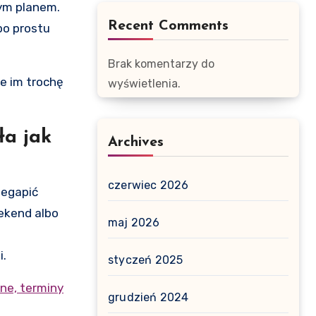
nym planem.
Recent Comments
po prostu
Brak komentarzy do
je im trochę
wyświetlenia.
ła jak
Archives
czerwiec 2026
zegapić
eekend albo
maj 2026
i.
styczeń 2025
ne, terminy
grudzień 2024