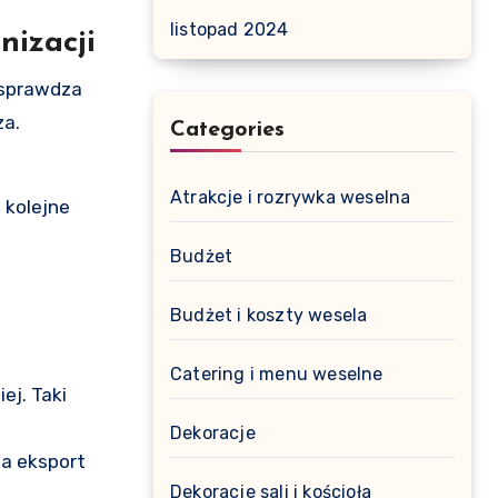
listopad 2024
nizacji
t sprawdza
za.
Categories
Atrakcje i rozrywka weselna
 kolejne
Budżet
Budżet i koszty wesela
Catering i menu weselne
ej. Taki
Dekoracje
 a eksport
Dekoracje sali i kościoła