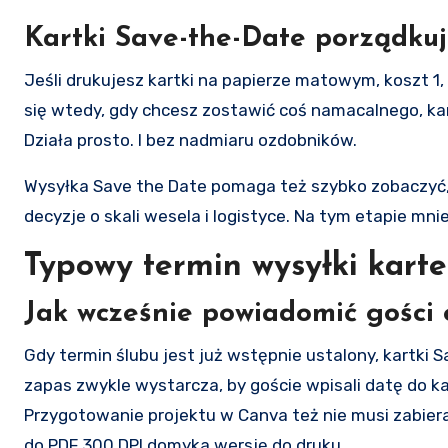
Kartki Save-the-Date porządkuj
Jeśli drukujesz kartki na papierze matowym, koszt 1
się wtedy, gdy chcesz zostawić coś namacalnego, ka
Działa prosto. I bez nadmiaru ozdobników.
Wysyłka Save the Date pomaga też szybko zobaczyć, i
decyzje o skali wesela i logistyce. Na tym etapie mn
Typowy termin wysyłki kart
Jak wcześnie powiadomić gości 
Gdy termin ślubu jest już wstępnie ustalony, kartki 
zapas zwykle wystarcza, by goście wpisali datę do kal
Przygotowanie projektu w Canva też nie musi zabier
do PDF 300 DPI domyka wersję do druku.