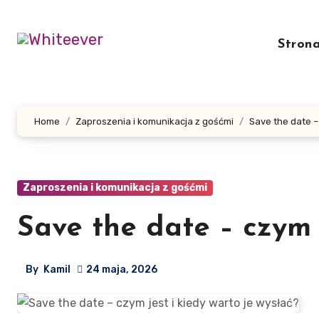
Skip
to
Stron
content
Home
Zaproszenia i komunikacja z gośćmi
Save the date –
Zaproszenia i komunikacja z gośćmi
Save the date – czym j
By
Kamil
24 maja, 2026