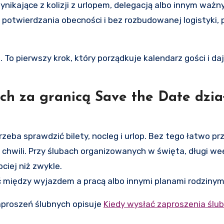
ynikające z kolizji z urlopem, delegacją albo innym waż
z potwierdzania obecności i bez rozbudowanej logistyki, 
To pierwszy krok, który porządkuje kalendarz gości i da
h za granicą Save the Date dzia
rzeba sprawdzić bilety, nocleg i urlop. Bez tego łatwo pr
ej chwili. Przy ślubach organizowanych w święta, długi w
ciej niż zwykle.
ć między wyjazdem a pracą albo innymi planami rodzinym
zaproszeń ślubnych opisuje
Kiedy wysłać zaproszenia ślub