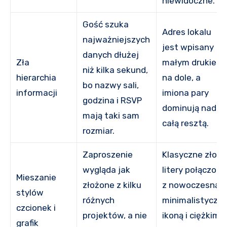
niewidoczne.
Gość szuka
Adres lokalu
najważniejszych
jest wpisany
danych dłużej
Zła
małym drukiem
niż kilka sekund,
hierarchia
na dole, a
bo nazwy sali,
informacji
imiona pary
godzina i RSVP
dominują nad
mają taki sam
całą resztą.
rozmiar.
Zaproszenie
Klasyczne złote
wygląda jak
litery połączono
Mieszanie
złożone z kilku
z nowoczesną,
stylów
różnych
minimalistyczn
czcionek i
projektów, a nie
ikoną i ciężkim
grafik