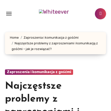
Skip
to
content
Home
Zaproszenia i komunikacja z gośćmi
Najczęstsze problemy z zaproszeniami i komunikacją z
gośćmi – jak je rozwiązać?
Zaproszenia i komunikacja z gośćmi
Najczęstsze
problemy z