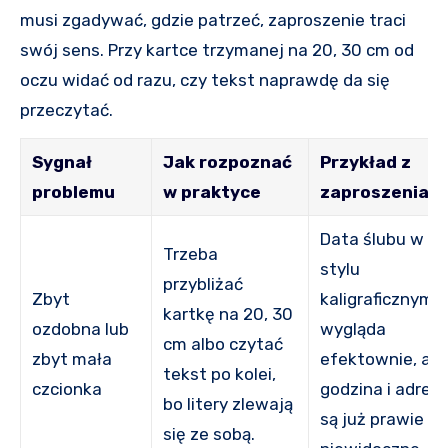
musi zgadywać, gdzie patrzeć, zaproszenie traci
swój sens. Przy kartce trzymanej na 20, 30 cm od
oczu widać od razu, czy tekst naprawdę da się
przeczytać.
Sygnał
Jak rozpoznać
Przykład z
problemu
w praktyce
zaproszenia
Data ślubu w
Trzeba
stylu
przybliżać
Zbyt
kaligraficznym
kartkę na 20, 30
ozdobna lub
wygląda
cm albo czytać
zbyt mała
efektownie, ale
tekst po kolei,
czcionka
godzina i adres
bo litery zlewają
są już prawie
się ze sobą.