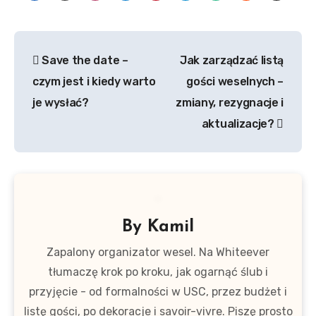
Nawigacja
Save the date –
Jak zarządzać listą
wpisu
czym jest i kiedy warto
gości weselnych –
je wysłać?
zmiany, rezygnacje i
aktualizacje?
By
Kamil
Zapalony organizator wesel. Na Whiteever
tłumaczę krok po kroku, jak ogarnąć ślub i
przyjęcie - od formalności w USC, przez budżet i
listę gości, po dekoracje i savoir-vivre. Piszę prosto