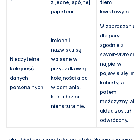
z jednej spójnej
tłem
papeterii.
kwiatowym.
W zaproszeniu
dla pary
Imiona i
zgodnie z
nazwiska są
savoir-vivre’em
Nieczytelna
wpisane w
najpierw
kolejność
przypadkowej
pojawia się imię
danych
kolejności albo
kobiety, a
personalnych
w odmianie,
potem
która brzmi
mężczyzny, ale
nienaturalnie.
układ został
odwrócony.
Taki układ nie psuje tylko estetyki. Goście częściej